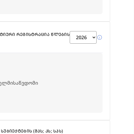
ᲥᲢᲘᲣᲠᲘ ᲠᲔᲒᲘᲡᲢᲠᲐᲪᲘᲐ ᲬᲚᲔᲑᲘᲡ
info
ხელმისაწვდომი
ᲡᲣᲑᲘᲔᲥᲢᲔᲑᲘᲡ (ᲨᲞᲡ; ᲙᲡ; ᲡᲞᲡ)