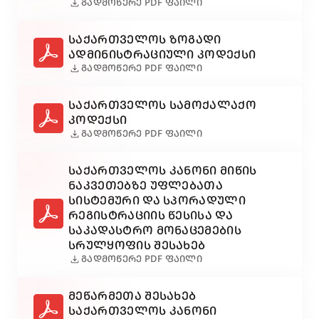
download
ᲒᲐᲓᲛᲝᲬᲔᲠᲔ PDF ᲤᲐᲘᲚᲘ
ᲡᲐᲥᲐᲠᲗᲕᲔᲚᲝᲡ ᲖᲝᲒᲐᲓᲘ
ᲐᲓᲛᲘᲜᲘᲡᲢᲠᲐᲪᲘᲣᲚᲘ ᲙᲝᲓᲔᲥᲡᲘ
download
ᲒᲐᲓᲛᲝᲬᲔᲠᲔ PDF ᲤᲐᲘᲚᲘ
ᲡᲐᲥᲐᲠᲗᲕᲔᲚᲝᲡ ᲡᲐᲛᲝᲥᲐᲚᲐᲥᲝ
ᲙᲝᲓᲔᲥᲡᲘ
download
ᲒᲐᲓᲛᲝᲬᲔᲠᲔ PDF ᲤᲐᲘᲚᲘ
ᲡᲐᲥᲐᲠᲗᲕᲔᲚᲝᲡ ᲙᲐᲜᲝᲜᲘ ᲛᲘᲬᲘᲡ
ᲜᲐᲙᲕᲔᲗᲔᲑᲖᲔ ᲣᲤᲚᲔᲑᲐᲗᲐ
ᲡᲘᲡᲢᲔᲛᲣᲠᲘ ᲓᲐ ᲡᲞᲝᲠᲐᲓᲣᲚᲘ
ᲠᲔᲒᲘᲡᲢᲠᲐᲪᲘᲘᲡ ᲬᲔᲡᲘᲡᲐ ᲓᲐ
ᲡᲐᲙᲐᲓᲐᲡᲢᲠᲝ ᲛᲝᲜᲐᲪᲔᲛᲔᲑᲘᲡ
ᲡᲠᲣᲚᲧᲝᲤᲘᲡ ᲨᲔᲡᲐᲮᲔᲑ
download
ᲒᲐᲓᲛᲝᲬᲔᲠᲔ PDF ᲤᲐᲘᲚᲘ
ᲛᲔᲬᲐᲠᲛᲔᲗᲐ ᲨᲔᲡᲐᲮᲔᲑ
ᲡᲐᲥᲐᲠᲗᲕᲔᲚᲝᲡ ᲙᲐᲜᲝᲜᲘ