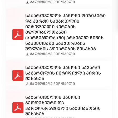
download
ᲒᲐᲓᲛᲝᲬᲔᲠᲔ PDF ᲤᲐᲘᲚᲘ
ᲡᲐᲥᲐᲠᲗᲕᲔᲚᲝᲡ ᲙᲐᲜᲝᲜᲘ ᲤᲘᲖᲘᲙᲣᲠᲘ
ᲓᲐ ᲙᲔᲠᲫᲝ ᲡᲐᲛᲐᲠᲗᲚᲘᲡ
ᲘᲣᲠᲘᲓᲘᲣᲚᲘ ᲞᲘᲠᲔᲑᲘᲡ
ᲛᲤᲚᲝᲑᲔᲚᲝᲑᲐᲨᲘ
(ᲡᲐᲠᲒᲔᲑᲚᲝᲑᲐᲨᲘ) ᲐᲠᲡᲔᲑᲣᲚ ᲛᲘᲬᲘᲡ
ᲜᲐᲙᲕᲔᲗᲔᲑᲖᲔ ᲡᲐᲙᲣᲗᲠᲔᲑᲘᲡ
ᲣᲤᲚᲔᲑᲘᲡ ᲐᲦᲘᲐᲠᲔᲑᲘᲡ ᲨᲔᲡᲐᲮᲔᲑ
download
ᲒᲐᲓᲛᲝᲬᲔᲠᲔ PDF ᲤᲐᲘᲚᲘ
ᲡᲐᲥᲐᲠᲗᲕᲔᲚᲝᲡ ᲙᲐᲜᲝᲜᲘ ᲡᲐᲯᲐᲠᲝ
ᲡᲐᲛᲐᲠᲗᲚᲘᲡ ᲘᲣᲠᲘᲓᲘᲣᲚᲘ ᲞᲘᲠᲘᲡ
ᲨᲔᲡᲐᲮᲔᲑ
download
ᲒᲐᲓᲛᲝᲬᲔᲠᲔ PDF ᲤᲐᲘᲚᲘ
ᲡᲐᲥᲐᲠᲗᲕᲔᲚᲝᲡ ᲙᲐᲜᲝᲜᲘ
ᲒᲔᲝᲓᲔᲖᲘᲣᲠᲘ ᲓᲐ
ᲙᲐᲠᲢᲝᲒᲠᲐᲤᲘᲣᲚᲘ ᲡᲐᲥᲛᲘᲐᲜᲝᲑᲘᲡ
ᲨᲔᲡᲐᲮᲔᲑ