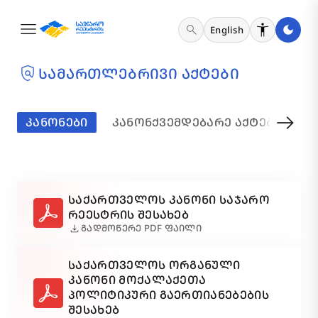
menu
search
English
policy
ᲡᲐᲛᲐᲠᲗᲚᲔᲑᲠᲘᲕᲘ ᲐᲥᲢᲔᲑᲘ
arrow_right_alt
ᲙᲐᲜᲝᲜᲔᲑᲘ
ᲙᲐᲜᲝᲜᲥᲕᲔᲛᲓᲔᲑᲐᲠᲔ ᲐᲥᲢᲔᲑᲘ
Ი
ᲡᲐᲥᲐᲠᲗᲕᲔᲚᲝᲡ ᲙᲐᲜᲝᲜᲘ ᲡᲐᲯᲐᲠᲝ
ᲠᲔᲔᲡᲢᲠᲘᲡ ᲨᲔᲡᲐᲮᲔᲑ
download
ᲒᲐᲓᲛᲝᲬᲔᲠᲔ PDF ᲤᲐᲘᲚᲘ
ᲡᲐᲥᲐᲠᲗᲕᲔᲚᲝᲡ ᲝᲠᲒᲐᲜᲣᲚᲘ
ᲙᲐᲜᲝᲜᲘ ᲛᲝᲥᲐᲚᲐᲥᲔᲗᲐ
ᲞᲝᲚᲘᲢᲘᲙᲣᲠᲘ ᲒᲐᲔᲠᲗᲘᲐᲜᲔᲑᲔᲑᲘᲡ
ᲨᲔᲡᲐᲮᲔᲑ