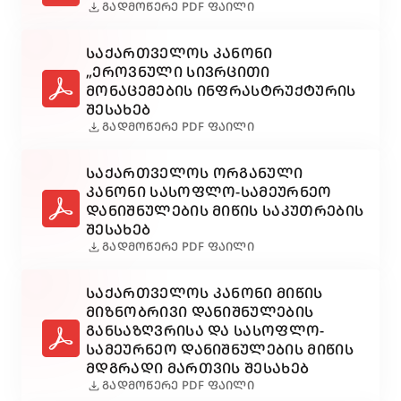
download
ᲒᲐᲓᲛᲝᲬᲔᲠᲔ PDF ᲤᲐᲘᲚᲘ
ᲡᲐᲥᲐᲠᲗᲕᲔᲚᲝᲡ ᲙᲐᲜᲝᲜᲘ
„ᲔᲠᲝᲕᲜᲣᲚᲘ ᲡᲘᲕᲠᲪᲘᲗᲘ
ᲛᲝᲜᲐᲪᲔᲛᲔᲑᲘᲡ ᲘᲜᲤᲠᲐᲡᲢᲠᲣᲥᲢᲣᲠᲘᲡ
ᲨᲔᲡᲐᲮᲔᲑ
download
ᲒᲐᲓᲛᲝᲬᲔᲠᲔ PDF ᲤᲐᲘᲚᲘ
ᲡᲐᲥᲐᲠᲗᲕᲔᲚᲝᲡ ᲝᲠᲒᲐᲜᲣᲚᲘ
ᲙᲐᲜᲝᲜᲘ ᲡᲐᲡᲝᲤᲚᲝ-ᲡᲐᲛᲔᲣᲠᲜᲔᲝ
ᲓᲐᲜᲘᲨᲜᲣᲚᲔᲑᲘᲡ ᲛᲘᲬᲘᲡ ᲡᲐᲙᲣᲗᲠᲔᲑᲘᲡ
ᲨᲔᲡᲐᲮᲔᲑ
download
ᲒᲐᲓᲛᲝᲬᲔᲠᲔ PDF ᲤᲐᲘᲚᲘ
ᲡᲐᲥᲐᲠᲗᲕᲔᲚᲝᲡ ᲙᲐᲜᲝᲜᲘ ᲛᲘᲬᲘᲡ
ᲛᲘᲖᲜᲝᲑᲠᲘᲕᲘ ᲓᲐᲜᲘᲨᲜᲣᲚᲔᲑᲘᲡ
ᲒᲐᲜᲡᲐᲖᲦᲕᲠᲘᲡᲐ ᲓᲐ ᲡᲐᲡᲝᲤᲚᲝ-
ᲡᲐᲛᲔᲣᲠᲜᲔᲝ ᲓᲐᲜᲘᲨᲜᲣᲚᲔᲑᲘᲡ ᲛᲘᲬᲘᲡ
ᲛᲓᲒᲠᲐᲓᲘ ᲛᲐᲠᲗᲕᲘᲡ ᲨᲔᲡᲐᲮᲔᲑ
download
ᲒᲐᲓᲛᲝᲬᲔᲠᲔ PDF ᲤᲐᲘᲚᲘ