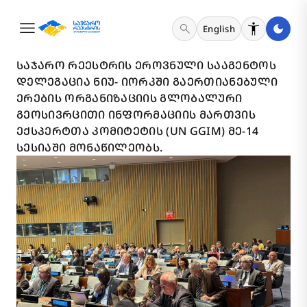
menu
search
English
13 ᲐᲒᲕᲘᲡᲢᲝ 2024
ᲡᲐᲯᲐᲠᲝ ᲠᲔᲔᲡᲢᲠᲘᲡ ᲔᲠᲝᲕᲜᲣᲚᲘ ᲡᲐᲐᲒᲔᲜᲢᲝᲡ
ᲓᲔᲚᲔᲒᲐᲪᲘᲐ ᲜᲘᲣ- ᲘᲝᲠᲙᲨᲘ ᲒᲐᲔᲠᲗᲘᲐᲜᲔᲑᲣᲚᲘ
ᲔᲠᲔᲑᲘᲡ ᲝᲠᲒᲐᲜᲘᲖᲐᲪᲘᲘᲡ ᲒᲚᲝᲑᲐᲚᲣᲠᲘ
ᲒᲔᲝᲡᲘᲕᲠᲪᲘᲗᲘ ᲘᲜᲤᲝᲠᲛᲐᲪᲘᲘᲡ ᲛᲐᲠᲗᲕᲘᲡ
ᲔᲥᲡᲞᲔᲠᲢᲗᲐ ᲙᲝᲛᲘᲢᲔᲢᲘᲡ (UN GGIM) ᲛᲔ-14
ᲡᲔᲡᲘᲐᲨᲘ ᲛᲝᲜᲐᲬᲘᲚᲔᲝᲑᲡ.