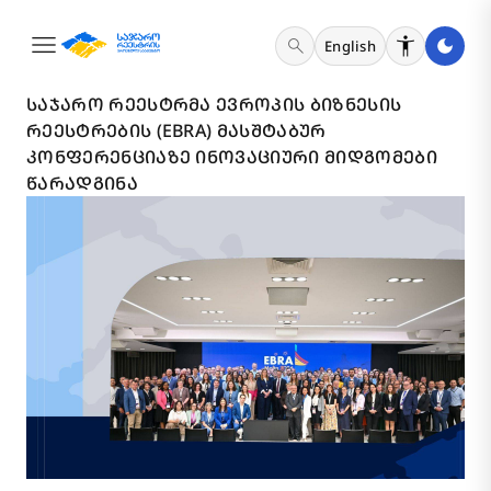
menu
search
English
2 ᲘᲕᲜᲘᲡᲘ 2026
ᲡᲐᲯᲐᲠᲝ ᲠᲔᲔᲡᲢᲠᲛᲐ ᲔᲕᲠᲝᲞᲘᲡ ᲑᲘᲖᲜᲔᲡᲘᲡ
ᲠᲔᲔᲡᲢᲠᲔᲑᲘᲡ (EBRA) ᲛᲐᲡᲨᲢᲐᲑᲣᲠ
ᲙᲝᲜᲤᲔᲠᲔᲜᲪᲘᲐᲖᲔ ᲘᲜᲝᲕᲐᲪᲘᲣᲠᲘ ᲛᲘᲓᲒᲝᲛᲔᲑᲘ
ᲬᲐᲠᲐᲓᲒᲘᲜᲐ